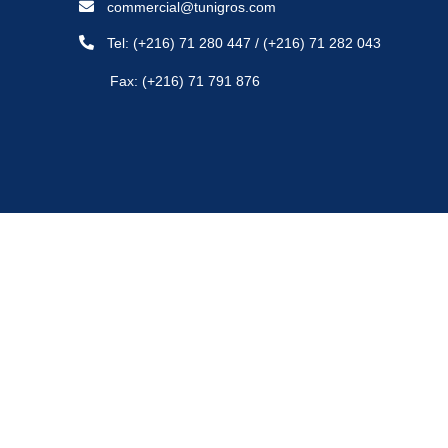
commercial@tunigros.com
Tel:
(+216) 71 280 447
/
(+216) 71 282 043
Fax: (+216) 71 791 876
Copyright © 2021 -
Politique de confidentialité
- Tunigros