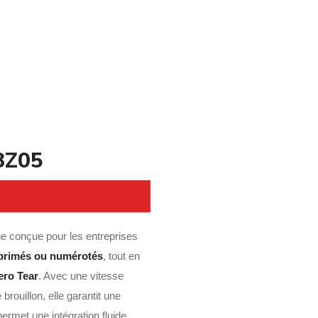
8Z05
ne conçue pour les entreprises
primés ou numérotés
, tout en
ero Tear
. Avec une vitesse
rouillon, elle garantit une
ermet une intégration fluide