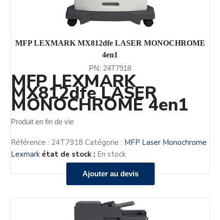
MFP LEXMARK MX812dfe LASER MONOCHROME
4en1
PN: 24T7918
MFP LEXMARK
MX812dfe LASER
MONOCHROME 4en1
Produit en fin de vie
Référence :
24T7918
Catégorie :
MFP Laser Monochrome
Lexmark
état de stock :
En stock
Ajouter au devis