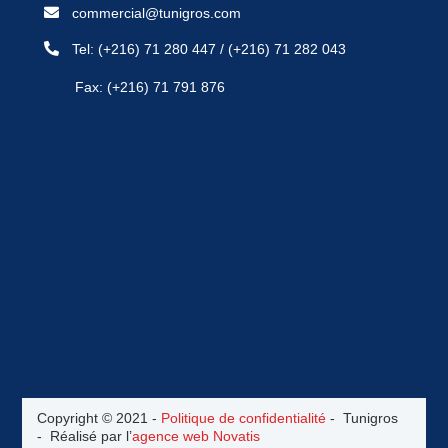
commercial@tunigros.com
Tel:
(+216) 71 280 447
/
(+216) 71 282 043
Fax: (+216) 71 791 876
Copyright © 2021 -
Politique de confidentialité
- Tunigros
- Réalisé par l’
agence web Novatis