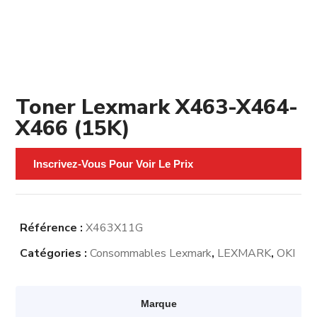
Toner Lexmark X463-X464-
X466 (15K)
Inscrivez-Vous Pour Voir Le Prix
Référence :
X463X11G
Catégories :
Consommables Lexmark
,
LEXMARK
,
OKI
Marque