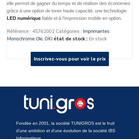
elle permet de gagner du temps et de réaliser des économies
grâce à une option de toner haute capacité, une technologie
LED numérique
fiable et à l’impression mobile en option.
Référence :
45762002
Catégories :
Imprimantes
Monochrome Oki
,
OKI
état de stock :
En stock
Inscrivez-vous pour voir le prix
Inscrivez-vous pour voir le prix
Fondée en 2001, la société TUNIGROS est le fruit
d’une ambition et d’une évolution de la société IBS
Informatique.