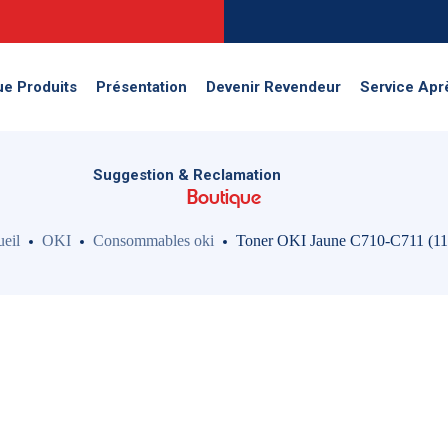
Suggestion & Reclamation
ue Produits
Présentation
Devenir Revendeur
Service Apr
Suggestion & Reclamation
Boutique
eil
OKI
Consommables oki
Toner OKI Jaune C710-C711 (11