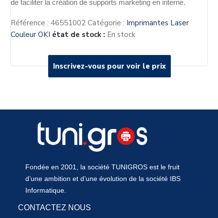
de faciliter la création de supports marketing en interne.
Référence :
46551002
Catégorie :
Imprimantes Laser
Couleur OKI
état de stock :
En stock
Inscrivez-vous pour voir le prix
Inscrivez-vous pour voir le prix
Fondée en 2001, la société TUNIGROS est le fruit
d’une ambition et d’une évolution de la société IBS
Informatique.
CONTACTEZ NOUS