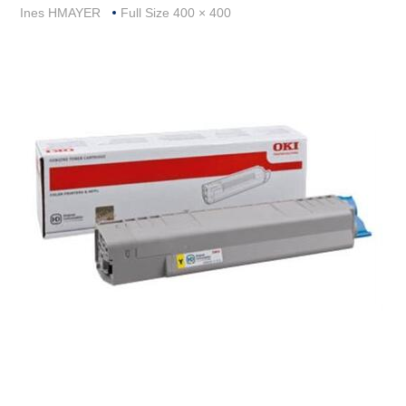
Full
Ines HMAYER
Full Size 400 × 400
Size