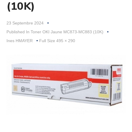
(10K)
23 Septembre 2024
Published In
Toner OKI Jaune MC873-MC883 (10K)
Full
Ines HMAYER
Full Size 495 × 290
Size