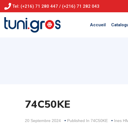
Tel: (+216) 71 280 447 / (+216) 71 282 043
Accueil
Catalog
74C50KE
20 Septembre 2024
Published In
74C50KE
Ines H