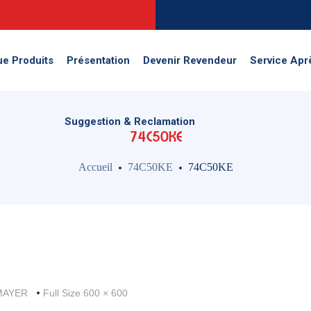
Suggestion & Reclamation
ue Produits
Présentation
Devenir Revendeur
Service Apr
Suggestion & Reclamation
74C50KE
Accueil
74C50KE
74C50KE
Full
MAYER
Full Size 600 × 600