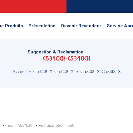
Suggestion & Reclamation
ue Produits
Présentation
Devenir Revendeur
Service Apr
Suggestion & Reclamation
C5340CX-C5340CX
Accueil
C5340CX-C5340CX
C5340CX-C5340CX
Full
Ines HMAYER
Full Size 650 × 650