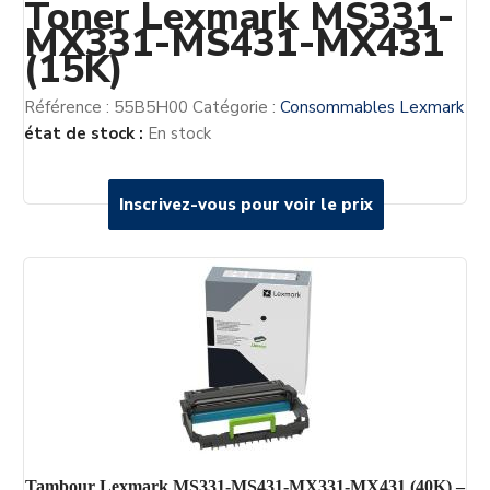
Toner Lexmark MS331-
MX331-MS431-MX431
(15K)
Référence :
55B5H00
Catégorie :
Consommables Lexmark
état de stock :
En stock
Inscrivez-vous pour voir le prix
Inscrivez-vous pour voir le prix
Tambour Lexmark MS331-MS431-MX331-MX431 (40K) –