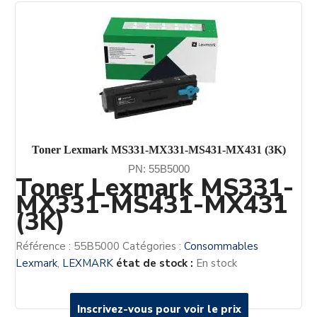
Toner Lexmark MS331-MX331-MS431-MX431 (3K)
PN: 55B5000
Toner Lexmark MS331-
MX331-MS431-MX431
(3K)
Référence :
55B5000
Catégories :
Consommables
Lexmark
,
LEXMARK
état de stock :
En stock
Inscrivez-vous pour voir le prix
Inscrivez-vous pour voir le prix