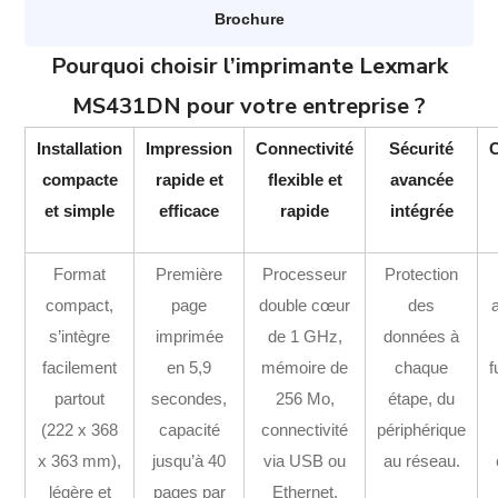
Brochure
Pourquoi choisir l’imprimante Lexmark
MS431DN pour votre entreprise ?
Installation
Impression
Connectivité
Sécurité
compacte
rapide et
flexible et
avancée
et simple
efficace
rapide
intégrée
Format
Première
Processeur
Protection
compact,
page
double cœur
des
s’intègre
imprimée
de 1 GHz,
données à
facilement
en 5,9
mémoire de
chaque
f
partout
secondes,
256 Mo,
étape, du
(222 x 368
capacité
connectivité
périphérique
x 363 mm),
jusqu’à 40
via USB ou
au réseau.
légère et
pages par
Ethernet,