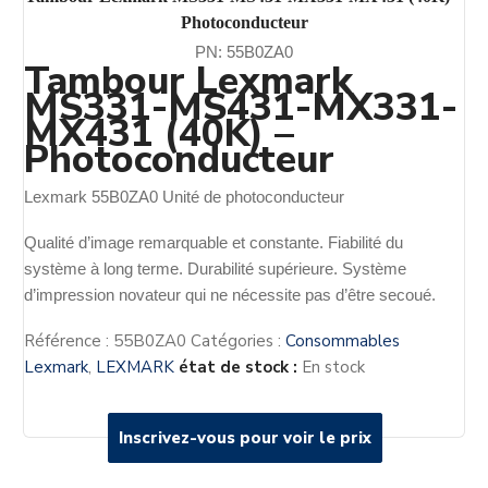
Photoconducteur
PN: 55B0ZA0
Tambour Lexmark
MS331-MS431-MX331-
MX431 (40K) –
Photoconducteur
Lexmark 55B0ZA0 Unité de photoconducteur
Qualité d’image remarquable et constante. Fiabilité du
système à long terme. Durabilité supérieure. Système
d’impression novateur qui ne nécessite pas d’être secoué.
Référence :
55B0ZA0
Catégories :
Consommables
Lexmark
,
LEXMARK
état de stock :
En stock
Inscrivez-vous pour voir le prix
Inscrivez-vous pour voir le prix