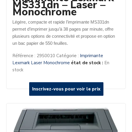
MS331dn – Laser –
Monochrome
Légère, compacte et rapide l’imprimante MS331dn
permet d’imprimer jusqu’à 38 pages par minute, offre
plusieurs options de connectivité et propose en option
un bac papier de 550 feuilles.
Référence :
29S0010
Catégorie :
Imprimante
Lexmark Laser Monochrome
état de stock :
En
stock
Inscrivez-vous pour voir le prix
Inscrivez-vous pour voir le prix