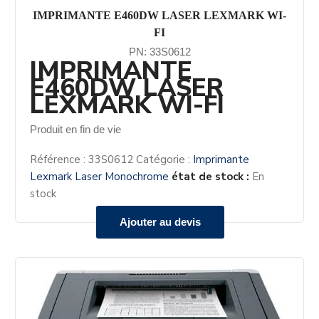
IMPRIMANTE E460DW LASER LEXMARK WI-
FI
PN: 33S0612
IMPRIMANTE
E460DW LASER
LEXMARK WI-FI
Produit en fin de vie
Référence :
33S0612
Catégorie :
Imprimante
Lexmark Laser Monochrome
état de stock :
En
stock
Ajouter au devis