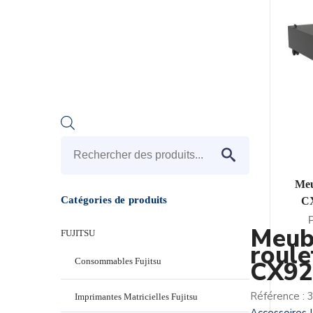
Recherche
de
Meu
produits
Catégories de produits
C
Meub
FUJITSU
roule
Consommables Fujitsu
CX92
Référence :
Imprimantes Matricielles Fujitsu