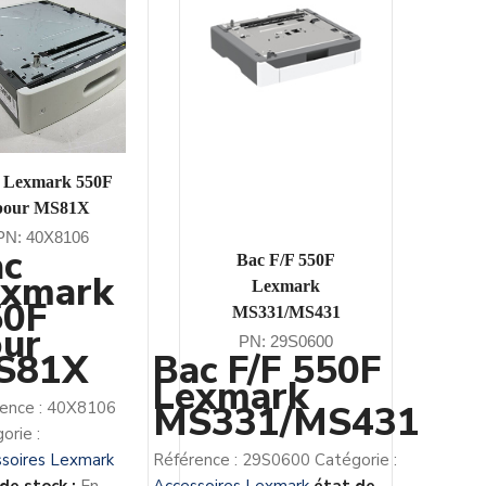
 Lexmark 550F
pour MS81X
PN: 40X8106
ac
Bac F/F 550F
exmark
Lexmark
50F
MS331/MS431
ur
PN: 29S0600
S81X
Bac F/F 550F
Lexmark
ence :
40X8106
MS331/MS431
orie :
soires Lexmark
Référence :
29S0600
Catégorie :