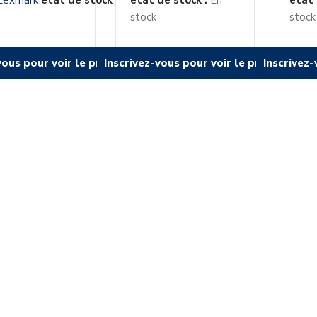
 Lexmark
état de stock
état de stock :
En
état 
stock
stock
vous pour voir le prix
vous pour voir le prix
Inscrivez-vous pour voir le prix
Inscrivez-vous pour voir le prix
Inscrivez-
Inscrivez-