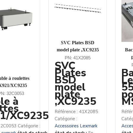
SVC Plates BSD
model plate ,XC9235
Bac
PN: 41X2085
SVC
Plates
B
BSD
L
ble à roulettes
model
5
X921/XC9235
plate
po
PN: 32C0053
le à
,XC9235
M
ttes
1/XC9235
Référence :
41X2085
Référ
Catégorie :
Catég
32C0053
Catégorie :
Accessoires Lexmark
Acces