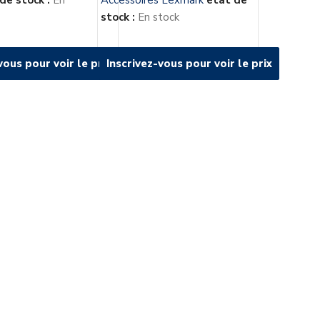
de stock :
En
Accessoires Lexmark
état de
stock :
En stock
vous pour voir le prix
vous pour voir le prix
Inscrivez-vous pour voir le prix
Inscrivez-vous pour voir le prix