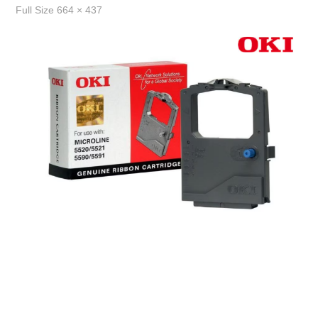
Full
Full Size 664 × 437
Size