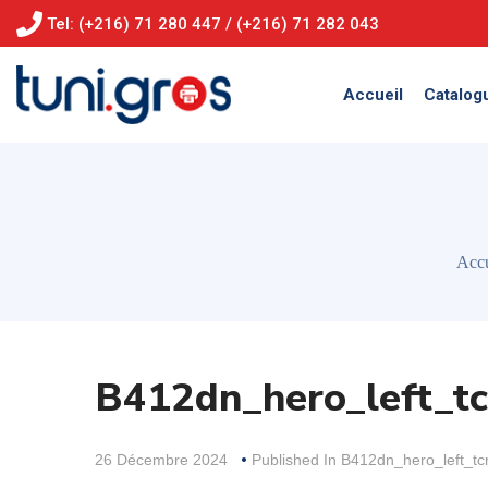
Tel: (+216) 71 280 447 / (+216) 71 282 043
Accueil
Catalog
Accu
B412dn_hero_left_
26 Décembre 2024
Published In
B412dn_hero_left_t