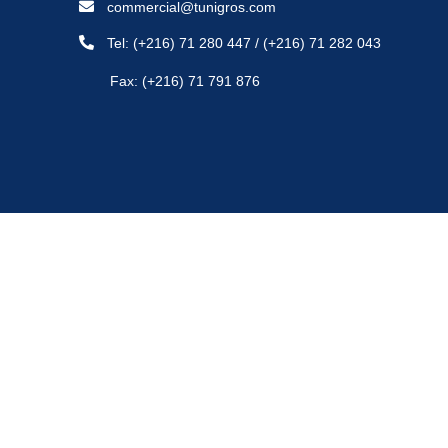
commercial@tunigros.com
Tel:
(+216) 71 280 447
/
(+216) 71 282 043
Fax: (+216) 71 791 876
Copyright © 2021 -
Politique de confidentialité
- Tunigros