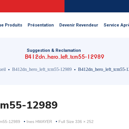
Suggestion & Reclamation
ue Produits
Présentation
Devenir Revendeur
Service Apr
Suggestion & Reclamation
B412dn_hero_left_tcm55-12989
eil
B412dn_hero_left_tcm55-12989
B412dn_hero_left_tcm55-1
tcm55-12989
Full
cm55-12989
Ines HMAYER
Full Size 336 × 252