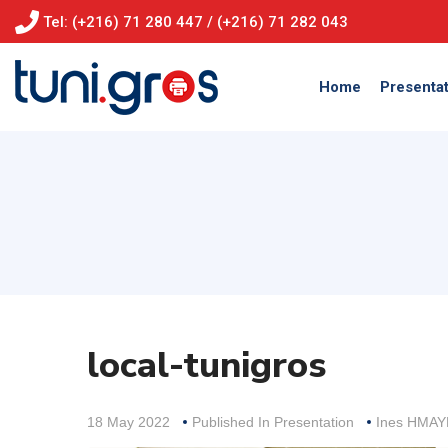
Tel: (+216) 71 280 447 / (+216) 71 282 043
Home
Presentat
local-tunigros
18 May 2022
Published In
Presentation
Ines HMA