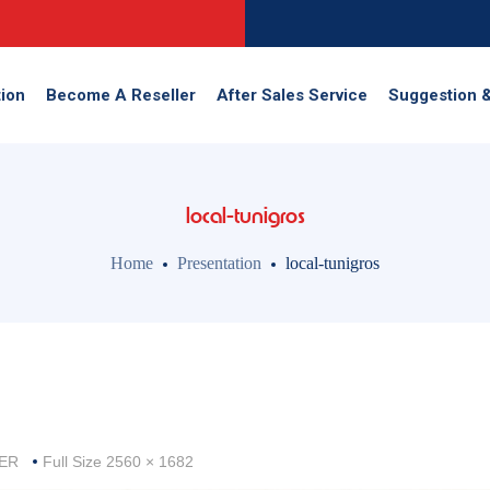
ion
Become A Reseller
After Sales Service
Suggestion 
local-tunigros
Home
Presentation
local-tunigros
Full
YER
Full Size 2560 × 1682