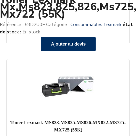
Mx,Ms823,825,826,Ms725
Mx722 (55K)
Référence :
58D2U0E
Catégorie :
Consommables Lexmark
état
de stock :
En stock
Ajouter au devis
Toner Lexmark MS823-MS825-MS826-MX822-MS725-
MX725 (55K)