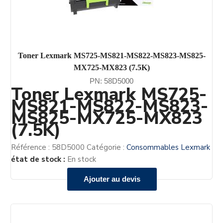
Toner Lexmark MS725-MS821-MS822-MS823-MS825-
MX725-MX823 (7.5K)
PN: 58D5000
Toner Lexmark MS725-
MS821-MS822-MS823-
MS825-MX725-MX823
(7.5K)
Référence :
58D5000
Catégorie :
Consommables Lexmark
état de stock :
En stock
Ajouter au devis