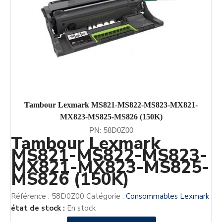
Tambour Lexmark MS821-MS822-MS823-MX821-
MX823-MS825-MS826 (150K)
PN: 58D0Z00
Tambour Lexmark
MS821-MS822-MS823-
MX821-MX823-MS825-
MS826 (150K)
Référence :
58D0Z00
Catégorie :
Consommables Lexmark
état de stock :
En stock