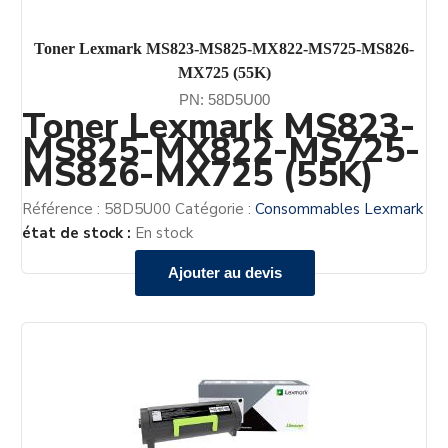
Toner Lexmark MS823-MS825-MX822-MS725-MS826-
MX725 (55K)
PN: 58D5U00
Toner Lexmark MS823-
MS825-MX822-MS725-
MS826-MX725 (55K)
Référence :
58D5U00
Catégorie :
Consommables Lexmark
état de stock :
En stock
Ajouter au devis