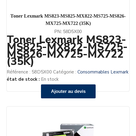
Toner Lexmark MS823-MS825-MX822-MS725-MS826-
MX725-MX722 (35K)
PN: 58D5X00
Toner Lexmark MS823-
MS825-MX822-MS725-
MS826-MX725-MX722
(35K)
Référence :
58D5X00
Catégorie :
Consommables Lexmark
état de stock :
En stock
Ajouter au devis