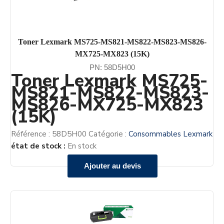
Toner Lexmark MS725-MS821-MS822-MS823-MS826-
MX725-MX823 (15K)
PN: 58D5H00
Toner Lexmark MS725-
MS821-MS822-MS823-
MS826-MX725-MX823
(15K)
Référence :
58D5H00
Catégorie :
Consommables Lexmark
état de stock :
En stock
Ajouter au devis