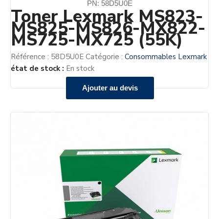
PN: 58D5U0E
Toner Lexmark MS823-
MS825-MS826-MX822-
MS725-MX725 (55K)
Référence :
58D5U0E
Catégorie :
Consommables Lexmark
état de stock :
En stock
Ajouter au devis