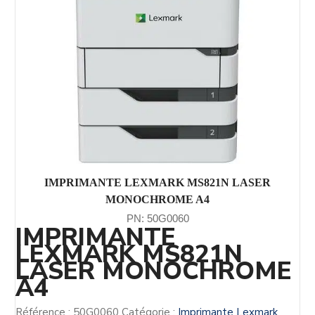
IMPRIMANTE LEXMARK MS821N LASER
MONOCHROME A4
PN: 50G0060
IMPRIMANTE
LEXMARK MS821N
LASER MONOCHROME
A4
Référence :
50G0060
Catégorie :
Imprimante Lexmark