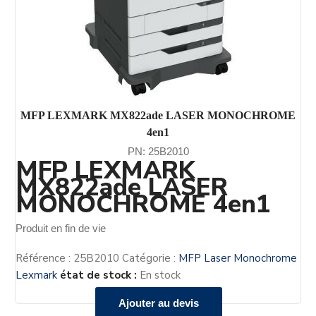
MFP LEXMARK MX822ade LASER MONOCHROME
4en1
PN: 25B2010
MFP LEXMARK
MX822ade LASER
MONOCHROME 4en1
Produit en fin de vie
Référence :
25B2010
Catégorie :
MFP Laser Monochrome
Lexmark
état de stock :
En stock
Ajouter au devis